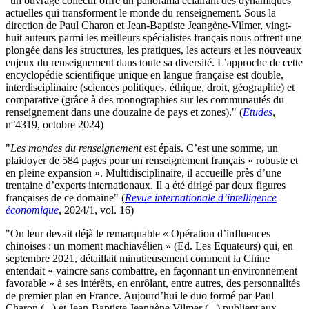
"un ouvrage collectif offre un panorama éclairant des dynamiques
actuelles qui transforment le monde du renseignement. Sous la
direction de Paul Charon et Jean-Baptiste Jeangène-Vilmer, vingt-
huit auteurs parmi les meilleurs spécialistes français nous offrent une
plongée dans les structures, les pratiques, les acteurs et les nouveaux
enjeux du renseignement dans toute sa diversité. L’approche de cette
encyclopédie scientifique unique en langue française est double,
interdisciplinaire (sciences politiques, éthique, droit, géographie) et
comparative (grâce à des monographies sur les communautés du
renseignement dans une douzaine de pays et zones)." (
Etudes
,
n°4319, octobre 2024)
"
Les mondes du renseignement
est épais. C’est une somme, un
plaidoyer de 584 pages pour un renseignement français « robuste et
en pleine expansion ». Multidisciplinaire, il accueille près d’une
trentaine d’experts internationaux. Il a été dirigé par deux figures
françaises de ce domaine" (
Revue internationale d’intelligence
économique
, 2024/1, vol. 16)
"On leur devait déjà le remarquable « Opération d’influences
chinoises : un moment machiavélien » (Ed. Les Equateurs) qui, en
septembre 2021, détaillait minutieusement comment la Chine
entendait « vaincre sans combattre, en façonnant un environnement
favorable » à ses intérêts, en enrôlant, entre autres, des personnalités
de premier plan en France. Aujourd’hui le duo formé par Paul
Charon (...) et Jean-Baptiste Jeangène Vilmer (...) publient aux