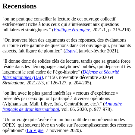
Recensions
"on ne peut que conseiller la lecture de cet ouvrage collectif
extrêmement riche à tous ceux qui s’intéressent aux questions
militaires et stratégiques." (
Politique étrangère
, 2021/1, p. 215-216).
"On trouvera bien des arguments et des réponses, des évaluations
sur toute cette gamme de questions dans cet ouvrage qui, par maints
aspects, fait figure de pionnier." (
Esprit
, janvier-février 2021).
"Il donne donc de solides clés de lecture, tandis que sa grande force
réside dans les ’témoignages analytiques’ publiés, qui dépassent très
largement le seul cadre de l’égo-histoire" (
Défense et Sécurité
Internationales (DSI)
, n°150, novembre-décembre 2020 et
Stratégique
, 2021/2-3, n°126-127, p. 204-205).
"on lira avec le plus grand intérêt les « retours d’expérience »
présentés par ceux qui ont participé à diverses opérations
(Afghanistan, Mali, Libye, Irak, Centrafrique, etc.)." (
Annuaire
français de droit international
, vol. 66, 2020, p. 977-978).
"Un ouvrage qui s’avère être un bon outil de compréhension des
OPEX, qui souvent lève un voile sur l’accomplissement des récentes
opérations" (
La Vigie
, 7 novembre 2020).