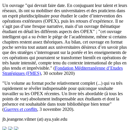
Un ouvrage "qui devrait faire date. En conjuguant leur talent et leurs
réseaux, ils ont su mobiliser des universitaires et des praticiens dans
un esprit pluridisciplinaire pour étudier le cadre d’intervention des
opérations extérieures (OPEX), puis les retours d’expérience. Il ne
s’agit pas d’une fresque narrative, mais d’un ouvrage thématique
étudiant en détail les différents aspects des OPEX" ; "cet ouvrage
intelligent qui a su éviter le piège de l’académisme, même si certains
chapitres restent assez théoriques. Au bilan, cet ouvrage en format
poche servira tout autant aux universitaires désireux d’en savoir plus
que des stratèges s’interrogeant sur la portée et les enseignements de
ces opérations qui pourraient se transformer bientôt en opérations de
très haute intensité, compte tenu du contexte international de plus en
plus tendu et imprévisible." (
Fondation Méditerranéenne d’Etudes
Stratégiques (FMES)
, 30 octobre 2020)
"Un volume au format poche relativement complet (...) qui va très
rapidement se révéler indispensable pour quiconque souhaite
travailler su les OPEX récentes. Un livre très abordable (à tous les
points de vue) absolument indispensable aux étudiants et dont la
présence est souhaitable dans toute bibliothèque bien tenue"
(
Guerres et conflits
, 3 novembre 2020).
jb.jeangene.vilmer (at) aya.yale.edu