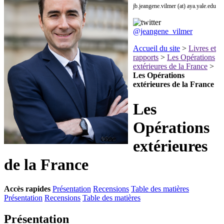
jb.jeangene.vilmer (at) aya.yale.edu
@jeangene_vilmer
Accueil du site
>
Livres et
rapports
>
Les Opérations
extérieures de la France
>
Les Opérations
extérieures de la France
Les
Opérations
extérieures
de la France
Accès rapides
Présentation
Recensions
Table des matières
Présentation
Recensions
Table des matières
Présentation