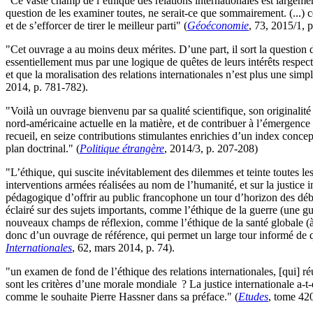
"Ce vaste champ de l’éthique des relations internationales est largeme
question de les examiner toutes, ne serait-ce que sommairement. (...) c
et de s’efforcer de tirer le meilleur parti" (
Géoéconomie
, 73, 2015/1, p
"Cet ouvrage a au moins deux mérites. D’une part, il sort la question 
essentiellement mus par une logique de quêtes de leurs intérêts respecti
et que la moralisation des relations internationales n’est plus une simp
2014, p. 781-782).
"Voilà un ouvrage bienvenu par sa qualité scientifique, son originalité 
nord-américaine actuelle en la matière, et de contribuer à l’émergenc
recueil, en seize contributions stimulantes enrichies d’un index conceptu
plan doctrinal." (
Politique étrangère
, 2014/3, p. 207-208)
"L’éthique, qui suscite inévitablement des dilemmes et teinte toutes l
interventions armées réalisées au nom de l’humanité, et sur la justice
pédagogique d’offrir au public francophone un tour d’horizon des débat
éclairé sur des sujets importants, comme l’éthique de la guerre (une gue
nouveaux champs de réflexion, comme l’éthique de la santé globale (à par
donc d’un ouvrage de référence, qui permet un large tour informé de q
Internationales
, 62, mars 2014, p. 74).
"un examen de fond de l’éthique des relations internationales, [qui] ré
sont les critères d’une morale mondiale ? La justice internationale a-t
comme le souhaite Pierre Hassner dans sa préface." (
Etudes
, tome 42