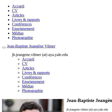
Accueil
CV
Articles
Livres & rapports
Conférences
Enseignement
Médias
Photographie
Jean-Baptiste Jeangène Vilmer
jb.jeangene.vilmer (at) aya.yale.edu
Accueil
CV
Articles
Livres & rapports
Conférences
Enseignement
Médias
Photographie
Jean-Baptiste Jeangè
jb.jeangene.vilmer (at) aya.yale.edu