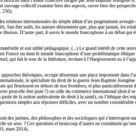
nt défriché dans l’étude collective dirigée par Jean-Baptiste Jeangène e
et ouvrage collectif examine bien des aspects, ouvre bien des perspective
. 230).
des relations internationales du simple diktat d’un pragmatisme aveugle 
fs. San être naïfs, les auteurs démontrent que, plus que jamais, les rela
le illusion. D’autre part, il ouvre le monde francophone à un débat qui éta
matérielle et son utilité pédagogique. (...) Le grand intérêt de cette œuvr
e en France ou dans le monde francophone d’une problématique éthique des
el, qui fait le tour de la littérature, invitant à l’élargissement ou à l’
es approches théoriques, occupe désormais une place importante dans l’an
 internationale, le spécialiste du droit de la guerre Jean-Baptiste Jeang
s qui fleurissent en dehors de nos frontières, et plus particulièrement
rre peut-elle être juste ?) ou celle du commerce international (doit-il se
tir de la notion ambivalente de droit à la santé), ou l’éthique des migrat
uestions simples aux réponses difficiles, avec un nombre considérable 
unit des juristes, des philosophes et des sociologues qui s’interrogent s
-elle un sens ? Ces questions et beaucoup d’autres ne constituent qu’une 
03, mars 2014).