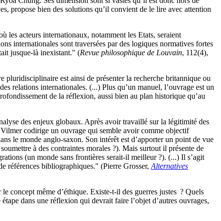
t Ryoa Chung. Ses dimension sont si vastes qu’il est donc hors de
s, propose bien des solutions qu’il convient de le lire avec attention
où les acteurs internationaux, notamment les Etats, seraient
tions internationales sont traversées par des logiques normatives fortes
it jusque-là inexistant." (
Revue philosophique de Louvain
, 112(4),
e pluridisciplinaire est ainsi de présenter la recherche britannique ou
 relations internationales. (...) Plus qu’un manuel, l’ouvrage est un
approfondissement de la réflexion, aussi bien au plan historique qu’au
alyse des enjeux globaux. Après avoir travaillé sur la légitimité des
ène Vilmer codirige un ouvrage qui semble avoir comme objectif
 dans le monde anglo-saxon. Son intérêt est d’apporter un point de vue
 soumettre à des contraintes morales ?). Mais surtout il présente de
ions (un monde sans frontières serait-il meilleur ?). (...) Il s’agit
de références bibliographiques." (Pierre Grosser,
Alternatives
ur le concept même d’éthique. Existe-t-il des guerres justes ? Quels
étape dans une réflexion qui devrait faire l’objet d’autres ouvrages,