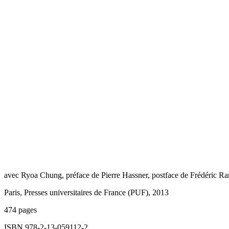
avec Ryoa Chung, préface de Pierre Hassner, postface de Frédéric R
Paris, Presses universitaires de France (PUF), 2013
474 pages
ISBN 978-2-13-059112-2