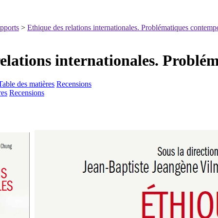
apports
>
Ethique des relations internationales. Problématiques contemp
relations internationales. Probl
Table des matières
Recensions
res
Recensions