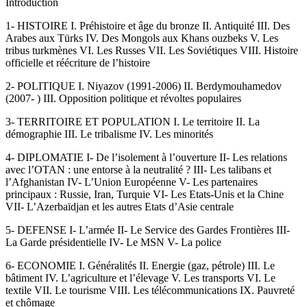
Introduction
1- HISTOIRE I. Préhistoire et âge du bronze II. Antiquité III. Des
Arabes aux Türks IV. Des Mongols aux Khans ouzbeks V. Les
tribus turkmènes VI. Les Russes VII. Les Soviétiques VIII. Histoire
officielle et réécriture de l’histoire
2- POLITIQUE I. Niyazov (1991-2006) II. Berdymouhamedov
(2007- ) III. Opposition politique et révoltes populaires
3- TERRITOIRE ET POPULATION I. Le territoire II. La
démographie III. Le tribalisme IV. Les minorités
4- DIPLOMATIE I- De l’isolement à l’ouverture II- Les relations
avec l’OTAN : une entorse à la neutralité ? III- Les talibans et
l’Afghanistan IV- L’Union Européenne V- Les partenaires
principaux : Russie, Iran, Turquie VI- Les Etats-Unis et la Chine
VII- L’Azerbaïdjan et les autres Etats d’Asie centrale
5- DEFENSE I- L’armée II- Le Service des Gardes Frontières III-
La Garde présidentielle IV- Le MSN V- La police
6- ECONOMIE I. Généralités II. Energie (gaz, pétrole) III. Le
bâtiment IV. L’agriculture et l’élevage V. Les transports VI. Le
textile VII. Le tourisme VIII. Les télécommunications IX. Pauvreté
et chômage