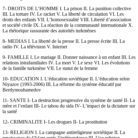
7- DROITS DE L’HOMME I. La prison II. La punition collective
III. La torture IV. Le racket V. La liberté de circulation VI. Les
droits des enfants VII. L’homosexualité VIII. Liberté d’association
et société civile IX. La réaction de la communauté internationale X.
La rhétorique rassurante des autorités turkmènes
8- MEDIAS I. La liberté de la presse II. La presse écrite III. La
radio IV. La télévision V. Internet
9- FAMILLE I. Le mariage II. Donner naissance à un enfant III. Les
relations intrafamiliales IV. La mort V. Le sexe VI. Les évolutions
de la famille turkmène VII. Le statut de la femme
10- EDUCATION I. L’éducation soviétique II. L’éducation selon
Niyazov (1993-2006) III. La réforme du système éducatif par
Berdymouhamedov
11- SANTE I- La destruction progressive du système de santé II- La
mère et l’enfant III- Le tabou du sida IV- L’impact de la dictature sur
la santé
12- CRIMINALITE I- Les drogues II- La prostitution
13- RELIGION I. La campagne antireligieuse soviétique II. La
renaissance de l’Islam après l’indépendance III. Une religion