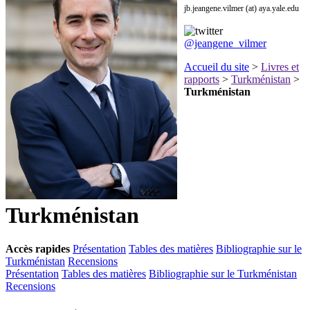
jb.jeangene.vilmer (at) aya.yale.edu
@jeangene_vilmer
Accueil du site
>
Livres et
rapports
>
Turkménistan
>
Turkménistan
Turkménistan
Accès rapides
Présentation
Tables des matières
Bibliographie sur le
Turkménistan
Recensions
Présentation
Tables des matières
Bibliographie sur le Turkménistan
Recensions