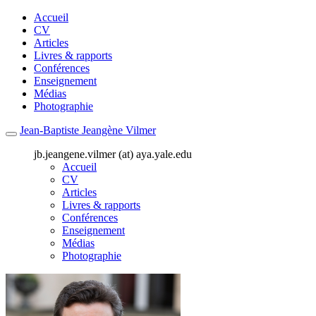
Accueil
CV
Articles
Livres & rapports
Conférences
Enseignement
Médias
Photographie
Jean-Baptiste Jeangène Vilmer
jb.jeangene.vilmer (at) aya.yale.edu
Accueil
CV
Articles
Livres & rapports
Conférences
Enseignement
Médias
Photographie