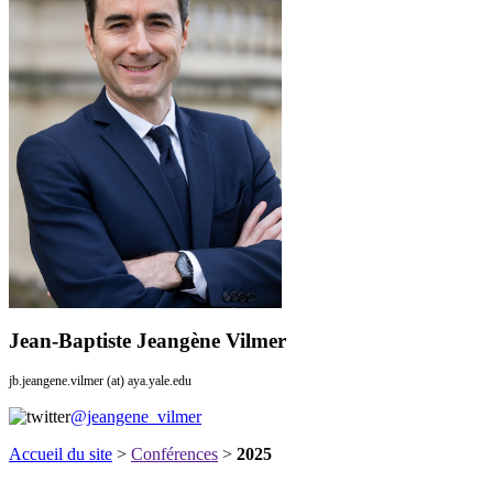
Jean-Baptiste Jeangène Vilmer
jb.jeangene.vilmer (at) aya.yale.edu
@jeangene_vilmer
Accueil du site
>
Conférences
>
2025