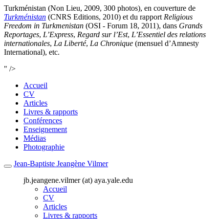
Turkménistan (Non Lieu, 2009, 300 photos), en couverture de
Turkménistan
(CNRS Editions, 2010) et du rapport
Religious
Freedom in Turkmenistan
(OSI - Forum 18, 2011), dans
Grands
Reportages
,
L’Express
,
Regard sur l’Est
,
L’Essentiel des relations
internationales
,
La Liberté
,
La Chronique
(mensuel d’Amnesty
International), etc.
" />
Accueil
CV
Articles
Livres & rapports
Conférences
Enseignement
Médias
Photographie
Jean-Baptiste Jeangène Vilmer
jb.jeangene.vilmer (at) aya.yale.edu
Accueil
CV
Articles
Livres & rapports