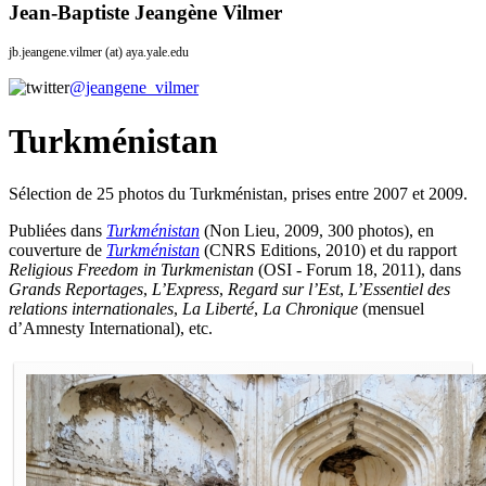
Jean-Baptiste Jeangène Vilmer
jb.jeangene.vilmer (at) aya.yale.edu
@jeangene_vilmer
Turkménistan
Sélection de 25 photos du Turkménistan, prises entre 2007 et 2009.
Publiées dans
Turkménistan
(Non Lieu, 2009, 300 photos), en
couverture de
Turkménistan
(CNRS Editions, 2010) et du rapport
Religious Freedom in Turkmenistan
(OSI - Forum 18, 2011), dans
Grands Reportages
,
L’Express
,
Regard sur l’Est
,
L’Essentiel des
relations internationales
,
La Liberté
,
La Chronique
(mensuel
d’Amnesty International), etc.