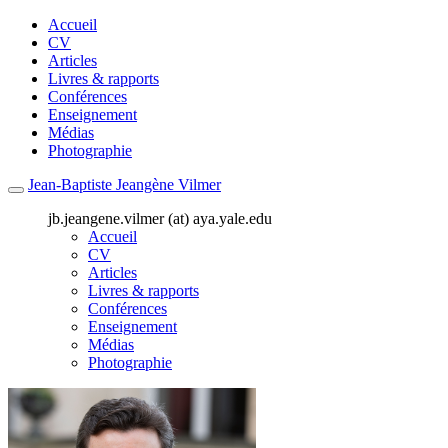
Accueil
CV
Articles
Livres & rapports
Conférences
Enseignement
Médias
Photographie
Jean-Baptiste Jeangène Vilmer
jb.jeangene.vilmer (at) aya.yale.edu
Accueil
CV
Articles
Livres & rapports
Conférences
Enseignement
Médias
Photographie